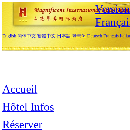
Versio
Françai
English
简体中文
繁體中文
日本語
한국어
Deutsch
Français
Itali
Accueil
Hôtel Infos
Réserver