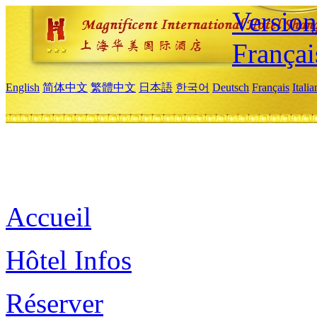
Versio
Françai
English
简体中文
繁體中文
日本語
한국어
Deutsch
Français
Itali
Accueil
Hôtel Infos
Réserver