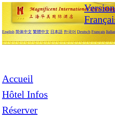
Versio
Françai
English
简体中文
繁體中文
日本語
한국어
Deutsch
Français
Itali
Accueil
Hôtel Infos
Réserver