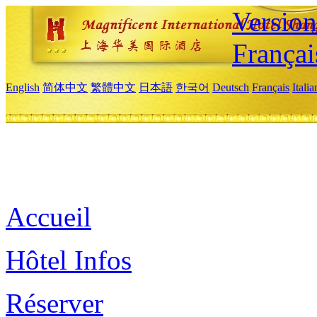
Versio
Françai
English
简体中文
繁體中文
日本語
한국어
Deutsch
Français
Itali
Accueil
Hôtel Infos
Réserver