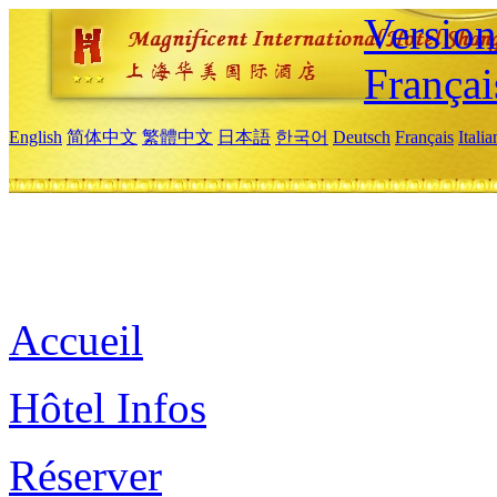
Versio
Françai
English
简体中文
繁體中文
日本語
한국어
Deutsch
Français
Itali
Accueil
Hôtel Infos
Réserver