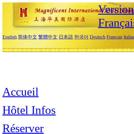
Versio
Françai
English
简体中文
繁體中文
日本語
한국어
Deutsch
Français
Itali
Accueil
Hôtel Infos
Réserver