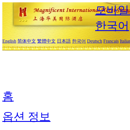
모바일
한국어
English
简体中文
繁體中文
日本語
한국어
Deutsch
Français
Itali
홈
옵션 정보