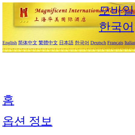
모바일
한국어
English
简体中文
繁體中文
日本語
한국어
Deutsch
Français
Itali
홈
옵션 정보