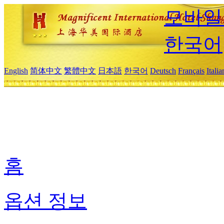
모바일
한국어
English
简体中文
繁體中文
日本語
한국어
Deutsch
Français
Itali
홈
옵션 정보