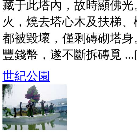
藏于此塔內，故時顯佛光
火，燒去塔心木及扶梯、
都被毀壞，僅剩磚砌塔身
豐錢幣，遂不斷拆磚覓 ...
世紀公園