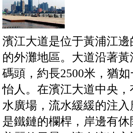
濱江大道是位于黃浦江邊
的外灘地區。大道沿著黃
碼頭，約長2500米，猶
怡人。在濱江大道中央，
水廣場，流水緩緩的注入
是鐵鏈的欄桿，岸邊有休