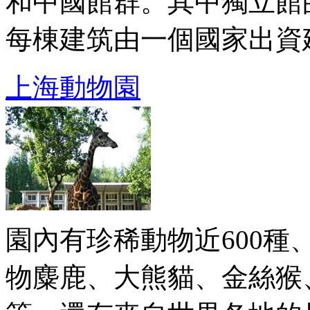
和中國館群。其中獨立館
每棟建筑由一個國家出資建 .
上海動物園
園內有珍稀動物近600種
物麋鹿、大熊貓、金絲猴