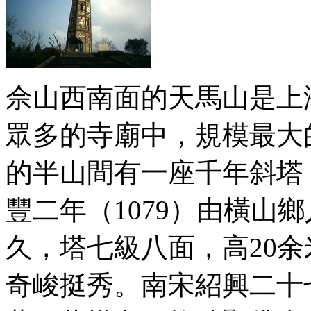
佘山西南面的天馬山是上
眾多的寺廟中，規模最大
的半山間有一座千年斜塔
豐二年（1079）由橫山
久，塔七級八面，高20
奇峻挺秀。南宋紹興二十七