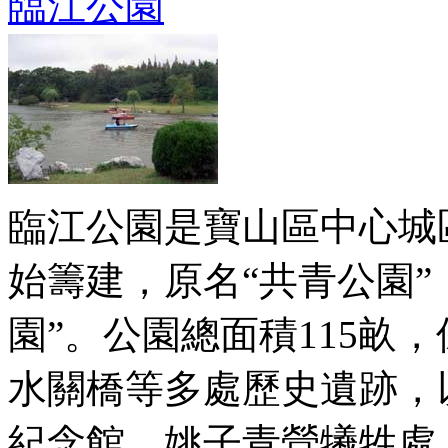
臨江公園
臨江公園是寶山區中心城區
始籌建，原名“共青公園”，
園”。公園總面積115畝
水關橋等多處歷史遺跡，
紀念館、姚子青營犧牲處