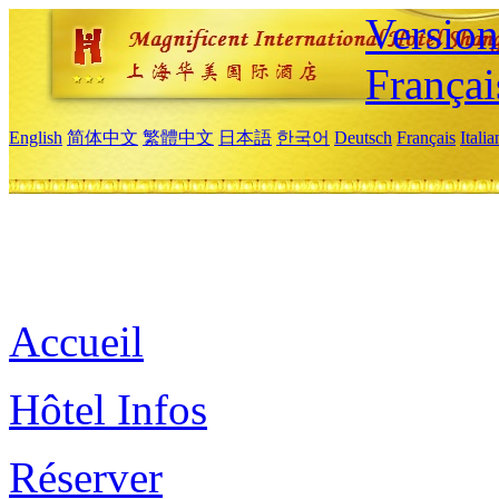
Versio
Françai
English
简体中文
繁體中文
日本語
한국어
Deutsch
Français
Itali
Accueil
Hôtel Infos
Réserver