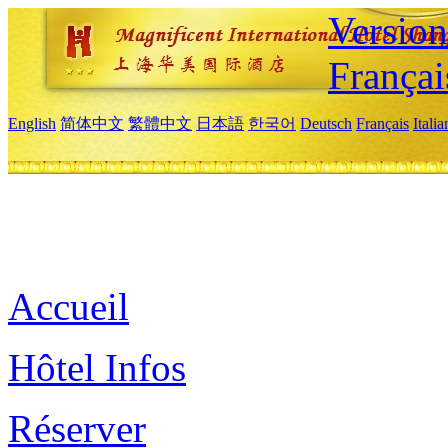
Versio
Françai
English
简体中文
繁體中文
日本語
한국어
Deutsch
Français
Itali
Accueil
Hôtel Infos
Réserver