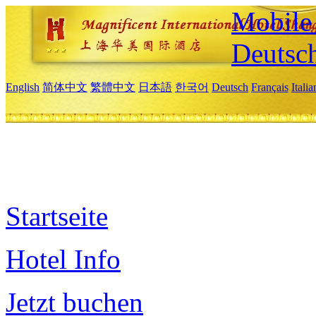
Mobile 
Deutsc
English
简体中文
繁體中文
日本語
한국어
Deutsch
Français
Itali
Startseite
Hotel Info
Jetzt buchen