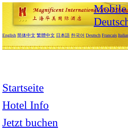
Mobile 
Deutsc
English
简体中文
繁體中文
日本語
한국어
Deutsch
Français
Itali
Startseite
Hotel Info
Jetzt buchen