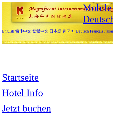
Mobile 
Deutsc
English
简体中文
繁體中文
日本語
한국어
Deutsch
Français
Itali
Startseite
Hotel Info
Jetzt buchen