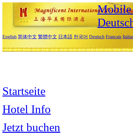
Mobile 
Deutsc
English
简体中文
繁體中文
日本語
한국어
Deutsch
Français
Itali
Startseite
Hotel Info
Jetzt buchen