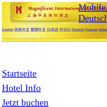
Mobile 
Deutsc
English
简体中文
繁體中文
日本語
한국어
Deutsch
Français
Itali
Startseite
Hotel Info
Jetzt buchen