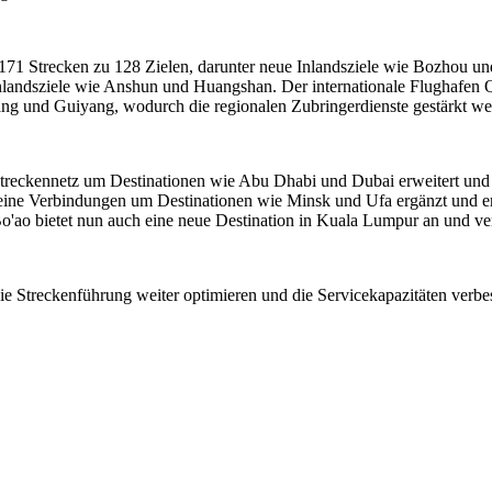
171 Strecken zu 128 Zielen, darunter neue Inlandsziele wie Bozhou un
Inlandsziele wie Anshun und Huangshan. Der internationale Flughafen 
ng und Guiyang, wodurch die regionalen Zubringerdienste gestärkt we
s Streckennetz um Destinationen wie Abu Dhabi und Dubai erweitert un
seine Verbindungen um Destinationen wie Minsk und Ufa ergänzt und er
o'ao bietet nun auch eine neue Destination in Kuala Lumpur an und ver
die Streckenführung weiter optimieren und die Servicekapazitäten verb