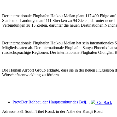
Der internationale Flughafen Haikou Meilan plant 117.400 Flüge auf 
Starts und Landungen auf 111 Strecken zu 94 Zielen, darunter neue 
Verbindungen zu 15 Zielen, darunter die neuen Destinationen Nancha
Der internationale Flughafen Haikou Meilan hat sein internationale
Mitgliedstaaten ab. Der internationale Flughafen Sanya Phoenix hat 
russischsprachige Regionen. Der internationale Flughafen Qionghai B
Die Hainan Airport Group erklärte, dass sie in der neuen Flugsaison 
Wirtschaftsentwicklung zu fördern.
Prev:Der Rohbau der Hauptstruktur des Beijing Haichang Ocean Park soll bis Ende des Jahres fertiggestellt sein; die Fertigstellung und Eröffnung werden für das Jahr 2027 erwartet.
Go Back
Adresse: 381 South Tibet Road, in der Nähe der Kuaiji Road