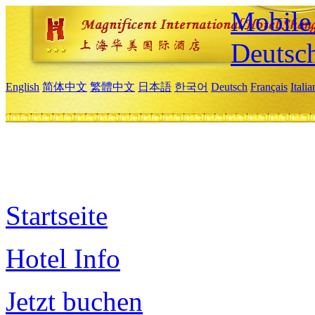
Mobile 
Deutsc
English
简体中文
繁體中文
日本語
한국어
Deutsch
Français
Itali
Startseite
Hotel Info
Jetzt buchen