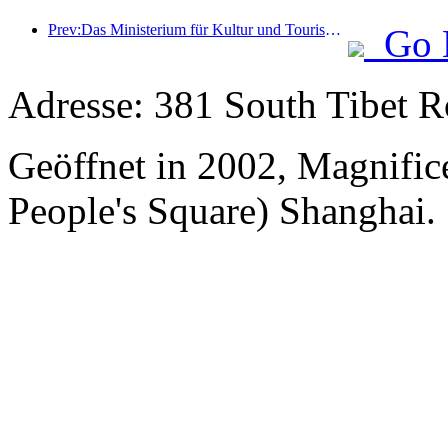
Prev:Das Ministerium für Kultur und Tourismus berichtete, dass im Jahr 2025 16.994 Sehenswürdigkeiten der Kategorie A 7,51 Milliarden Besucher empfangen und Tourismuseinnahmen in Höhe von 554,49 Milliarden Yuan generiert haben.
Go 
Adresse: 381 South Tibet R
Geöffnet in 2002, Magnifice
People's Square) Shanghai.