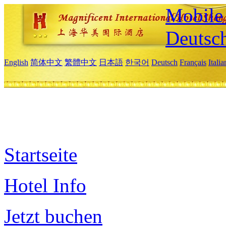
Mobile 
Deutsc
English
简体中文
繁體中文
日本語
한국어
Deutsch
Français
Itali
Startseite
Hotel Info
Jetzt buchen