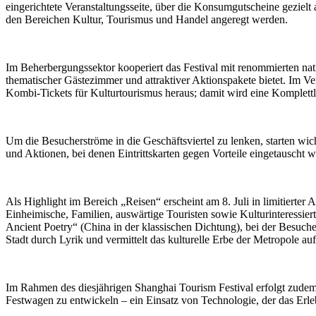
eingerichtete Veranstaltungsseite, über die Konsumgutscheine gezie
den Bereichen Kultur, Tourismus und Handel angeregt werden.
Im Beherbergungssektor kooperiert das Festival mit renommierten na
thematischer Gästezimmer und attraktiver Aktionspakete bietet. Im Ve
Kombi-Tickets für Kulturtourismus heraus; damit wird eine Komplettl
Um die Besucherströme in die Geschäftsviertel zu lenken, starten 
und Aktionen, bei denen Eintrittskarten gegen Vorteile eingetauscht
Als Highlight im Bereich „Reisen“ erscheint am 8. Juli in limitiert
Einheimische, Familien, auswärtige Touristen sowie Kulturinteressie
Ancient Poetry“ (China in der klassischen Dichtung), bei der Besuche
Stadt durch Lyrik und vermittelt das kulturelle Erbe der Metropole auf
Im Rahmen des diesjährigen Shanghai Tourism Festival erfolgt zude
Festwagen zu entwickeln – ein Einsatz von Technologie, der das Erl