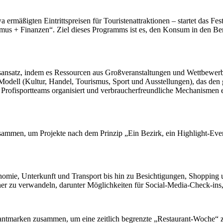
ßigten Eintrittspreisen für Touristenattraktionen – startet das Fes
ismus + Finanzen“. Ziel dieses Programms ist es, den Konsum in den Be
ebsansatz, indem es Ressourcen aus Großveranstaltungen und Wettbewerb
-Modell (Kultur, Handel, Tourismus, Sport und Ausstellungen), das den
e Profisportteams organisiert und verbraucherfreundliche Mechanismen
zusammen, um Projekte nach dem Prinzip „Ein Bezirk, ein Highlight-Even
mie, Unterkunft und Transport bis hin zu Besichtigungen, Shopping un
cher zu verwandeln, darunter Möglichkeiten für Social-Media-Check-ins,
urantmarken zusammen, um eine zeitlich begrenzte „Restaurant-Woche“ z