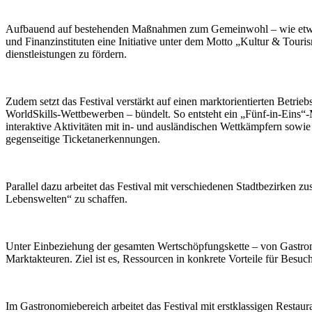
Aufbauend auf bestehenden Maßnahmen zum Gemeinwohl – wie etwa ermä
und Finanzinstituten eine Initiative unter dem Motto „Kultur & Tour
dienstleistungen zu fördern.
Zudem setzt das Festival verstärkt auf einen marktorientierten Betri
WorldSkills-Wettbewerben – bündelt. So entsteht ein „Fünf-in-Eins“
interaktive Aktivitäten mit in- und ausländischen Wettkämpfern sowi
gegenseitige Ticketanerkennungen.
Parallel dazu arbeitet das Festival mit verschiedenen Stadtbezirken 
Lebenswelten“ zu schaffen.
Unter Einbeziehung der gesamten Wertschöpfungskette – von Gastrono
Marktakteuren. Ziel ist es, Ressourcen in konkrete Vorteile für Besu
Im Gastronomiebereich arbeitet das Festival mit erstklassigen Resta