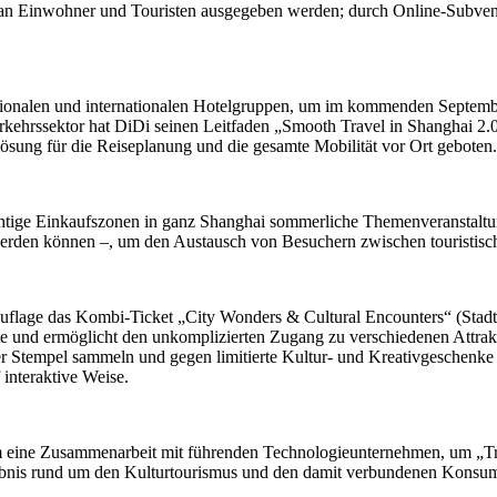
lt an Einwohner und Touristen ausgegeben werden; durch Online-Subven
tionalen und internationalen Hotelgruppen, um im kommenden September 
rkehrssektor hat DiDi seinen Leitfaden „Smooth Travel in Shanghai 2.0“
ösung für die Reiseplanung und die gesamte Mobilität vor Ort geboten.
wichtige Einkaufszonen in ganz Shanghai sommerliche Themenveranstal
 werden können –, um den Austausch von Besuchern zwischen touristisc
er Auflage das Kombi-Ticket „City Wonders & Cultural Encounters“ (Sta
rte und ermöglicht den unkomplizierten Zugang zu verschiedenen Attrak
r Stempel sammeln und gegen limitierte Kultur- und Kreativgeschenke e
 interaktive Weise.
m eine Zusammenarbeit mit führenden Technologieunternehmen, um „Tr
ebnis rund um den Kulturtourismus und den damit verbundenen Konsum 