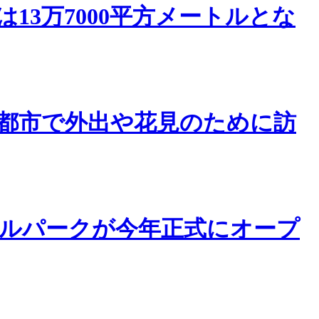
3万7000平方メートルとな
都市で外出や花見のために訪
ルパークが今年正式にオープ