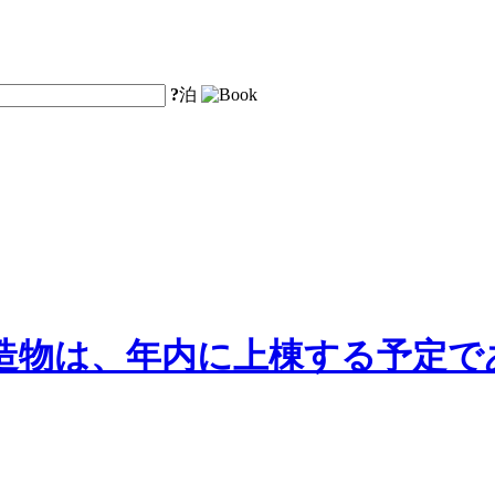
?
泊
物は、年内に上棟する予定であ