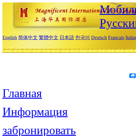
Мобиль
Русски
English
简体中文
繁體中文
日本語
한국어
Deutsch
Français
Itali
Главная
Информация
забронировать