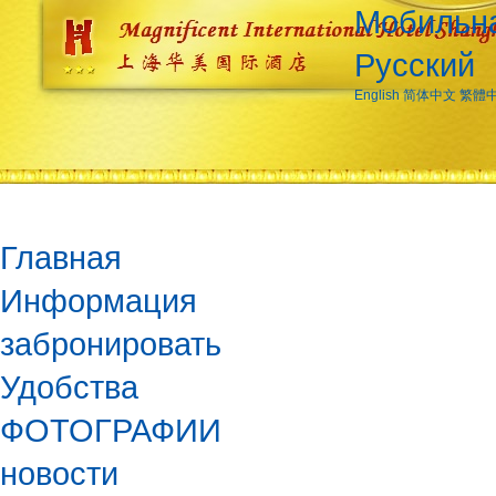
Мобильна
Русский
English
简体中文
繁體
Главная
Информация
забронировать
Удобства
ФОТОГРАФИИ
новости