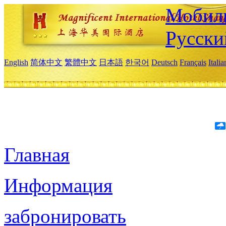
Мобиль
Русски
English
简体中文
繁體中文
日本語
한국어
Deutsch
Français
Itali
Главная
Информация
забронировать