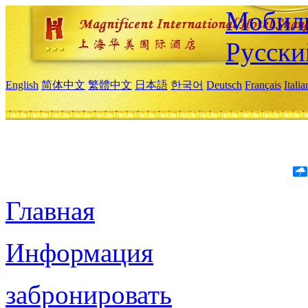
Мобиль
Русски
English
简体中文
繁體中文
日本語
한국어
Deutsch
Français
Itali
Главная
Информация
забронировать