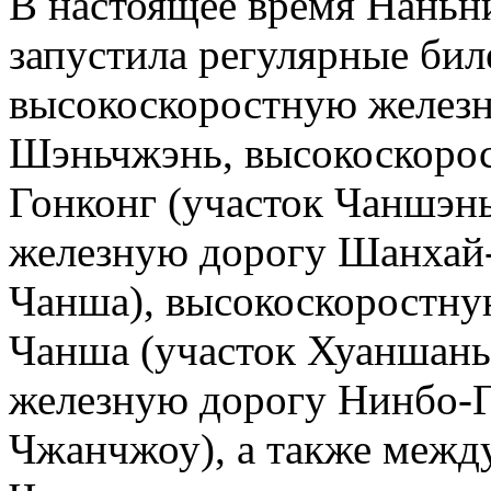
В настоящее время Наньн
запустила регулярные бил
высокоскоростную желез
Шэньчжэнь, высокоскоро
Гонконг (участок Чаншэн
железную дорогу Шанхай-
Чанша), высокоскоростну
Чанша (участок Хуаншань
железную дорогу Нинбо-Г
Чжанчжоу), а также меж