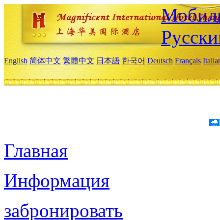
Мобиль
Русски
English
简体中文
繁體中文
日本語
한국어
Deutsch
Français
Itali
Главная
Информация
забронировать