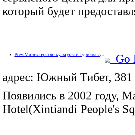
который будет предоставл
Prev:Министерство культуры и туризма сообщило, что в 2025 году 16 994 достопримечательности категории А посетили 7,51 миллиарда человек, что принесло доход от туризма в размере 554,49 миллиарда юаней.
Go 
адрес: Южный Тибет, 381
Появились в 2002 году, Mag
Hotel(Xintiandi People's S