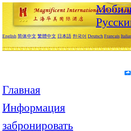
Мобиль
Русски
English
简体中文
繁體中文
日本語
한국어
Deutsch
Français
Itali
Главная
Информация
забронировать