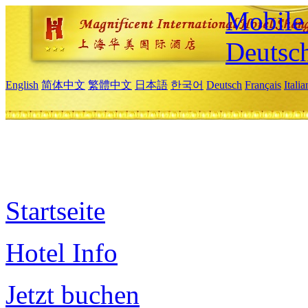
Mobile 
Deutsc
English
简体中文
繁體中文
日本語
한국어
Deutsch
Français
Itali
Startseite
Hotel Info
Jetzt buchen