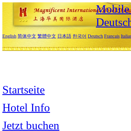
Mobile 
Deutsc
English
简体中文
繁體中文
日本語
한국어
Deutsch
Français
Itali
Startseite
Hotel Info
Jetzt buchen