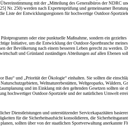
 Übereinstimmung mit der „Mitteilung des Generalbüros der NDRC und
25] Nr. 250) werden nach Expertenprüfung und gemeinsamer Beratung v
 die Liste der Entwicklungsregionen für hochwertige Outdoor-Sportziel
n Pilotprogramm oder eine punktuelle Maßnahme, sondern ein gezieltes
chtige Initiative, um die Entwicklung der Outdoor-Sportbranche meines 
sen der Bevölkerung nach einem besseren Leben gerecht zu werden. Di
tschaft und Grünland zuständigen Abteilungen auf allen Ebenen sollt
r Bau“ und „Priorität der Ökologie“ einhalten. Sie sollten die einschl
Naturschutzgebieten, Weltnaturerbestätten, Weltgeoparks, Wäldern, G
 Raumplanung und im Einklang mit den geltenden Gesetzen sollten sie d
ng hochwertiger Outdoor-Sportziele und der natürlichen Umwelt errei
tlicher Dienstleistungen und unterstützender Servicekapazitäten basiere
digkeiten für die Sicherheitsaufsicht konsolidieren, die Sicherheitsgara
 planen, sollten über von der staatlichen Sportverwaltung anerkannte 