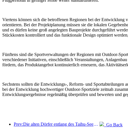
Flugpersonal in geringer Höhe weiter standardisieren.
Viertens können sich die betroffenen Regionen bei der Entwicklung v
orientieren. Bei der Projektplanung müssen sie die lokalen Gegebenhe
und es dürfen keine groß angelegten Bauprojekte durchgeführt werden
Stückkosten kontrolliert und das funktionale Design optimiert werden,
Fünftens sind die Sportverwaltungen der Regionen mit Outdoor-Sportz
verschiedener Initiativen, einschließlich Veranstaltungen, Anlagenba
fördern, das Produktangebot kontinuierlich erneuern, das Aktivitätse
Sechstens sollten die Entwicklungs-, Reform- und Sportabteilungen 
bei der Entwicklung hochwertiger Outdoor-Sportziele zeitnah zusa
Entwicklungsergebnisse regelmäßig überprüfen und bewerten und geg
Prev:Die alten Dörfer entlang des Taihu-Sees in Huzhou in der Provinz Zhejiang haben mit der Renovierung und Modernisierung begonnen. Die Investition beträgt fast eine Milliarde Yuan.
Go Back