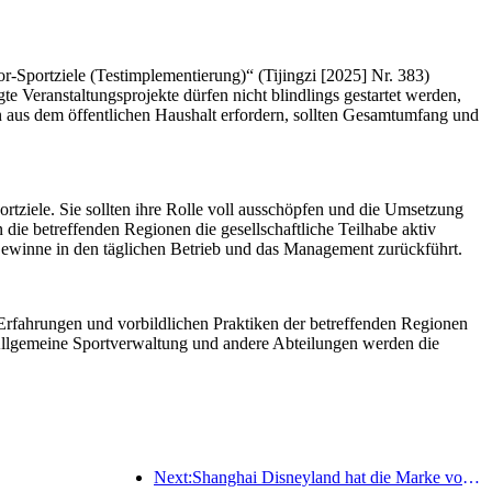
r-Sportziele (Testimplementierung)“ (Tijingzi [2025] Nr. 383)
e Veranstaltungsprojekte dürfen nicht blindlings gestartet werden,
en aus dem öffentlichen Haushalt erfordern, sollten Gesamtumfang und
tziele. Sie sollten ihre Rolle voll ausschöpfen und die Umsetzung
 die betreffenden Regionen die gesellschaftliche Teilhabe aktiv
r Gewinne in den täglichen Betrieb und das Management zurückführt.
Erfahrungen und vorbildlichen Praktiken der betreffenden Regionen
Allgemeine Sportverwaltung und andere Abteilungen werden die
Next:Shanghai Disneyland hat die Marke von 100 Millionen Besuchern überschritten und wird um ein viertes Themenhotel erweitert.