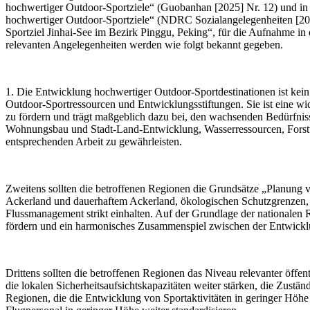
hochwertiger Outdoor-Sportziele“ (Guobanhan [2025] Nr. 12) und in
hochwertiger Outdoor-Sportziele“ (NDRC Sozialangelegenheiten [20
Sportziel Jinhai-See im Bezirk Pinggu, Peking“, für die Aufnahme in
relevanten Angelegenheiten werden wie folgt bekannt gegeben.
1. Die Entwicklung hochwertiger Outdoor-Sportdestinationen ist kei
Outdoor-Sportressourcen und Entwicklungsstiftungen. Sie ist eine wi
zu fördern und trägt maßgeblich dazu bei, den wachsenden Bedürfnis
Wohnungsbau und Stadt-Land-Entwicklung, Wasserressourcen, Forstwir
entsprechenden Arbeit zu gewährleisten.
Zweitens sollten die betroffenen Regionen die Grundsätze „Planung vo
Ackerland und dauerhaftem Ackerland, ökologischen Schutzgrenzen, 
Flussmanagement strikt einhalten. Auf der Grundlage der nationalen
fördern und ein harmonisches Zusammenspiel zwischen der Entwicklu
Drittens sollten die betroffenen Regionen das Niveau relevanter öffen
die lokalen Sicherheitsaufsichtskapazitäten weiter stärken, die Zustän
Regionen, die die Entwicklung von Sportaktivitäten in geringer Höhe