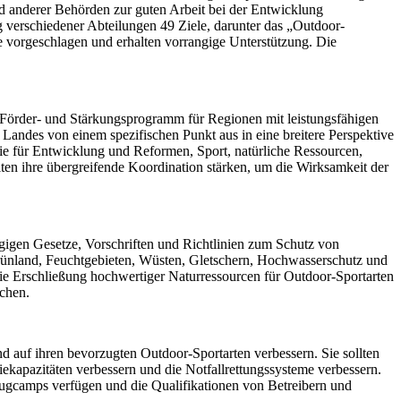
 anderer Behörden zur guten Arbeit bei der Entwicklung
erschiedener Abteilungen 49 Ziele, darunter das „Outdoor-
e vorgeschlagen und erhalten vorrangige Unterstützung. Die
 Förder- und Stärkungsprogramm für Regionen mit leistungsfähigen
Landes von einem spezifischen Punkt aus in eine breitere Perspektive
e für Entwicklung und Reformen, Sport, natürliche Ressourcen,
en ihre übergreifende Koordination stärken, um die Wirksamkeit der
ägigen Gesetze, Vorschriften und Richtlinien zum Schutz von
rünland, Feuchtgebieten, Wüsten, Gletschern, Hochwasserschutz und
ie Erschließung hochwertiger Naturressourcen für Outdoor-Sportarten
chen.
nd auf ihren bevorzugten Outdoor-Sportarten verbessern. Sie sollten
ntiekapazitäten verbessern und die Notfallrettungssysteme verbessern.
Flugcamps verfügen und die Qualifikationen von Betreibern und