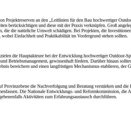
on Projektreserven an den „Leitlinien für den Bau hochwertiger Outdoo
iten berücksichtigen und diese mit der Praxis verknüpfen. Groß angelegt
, die die natürliche Umwelt schädigen. Bei Projekten, die Investition
 wobei Einfachheit und Praktikabilität im Vordergrund stehen sollten.
ielen die Hauptakteure bei der Entwicklung hochwertiger Outdoor-Spor
u und Betriebsmanagement, gewissenhaft fördern. Darüber hinaus sollten
rlebnis bereichern und einen langfristigen Mechanismus etablieren, de
auf Provinzebene die Nachverfolgung und Beratung verstärken und die 
mmenfassen. Die Nationale Entwicklungs- und Reformkommission, die 
ebenenfalls Aktivitäten zum Erfahrungsaustausch durchführen.