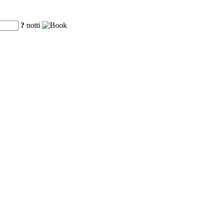
?
notti