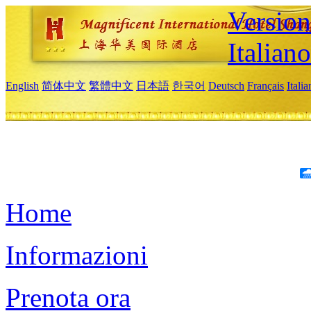
Version
Italiano
English
简体中文
繁體中文
日本語
한국어
Deutsch
Français
Itali
Home
Informazioni
Prenota ora