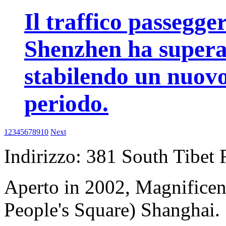
Il traffico passegge
Shenzhen ha superat
stabilendo un nuovo
periodo.
1
2
3
4
5
6
7
8
9
10
Next
Indirizzo: 381 South Tibet 
Aperto in 2002, Magnificent
People's Square) Shanghai.