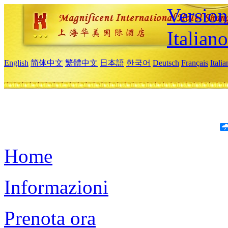
Version
Italiano
English
简体中文
繁體中文
日本語
한국어
Deutsch
Français
Itali
Home
Informazioni
Prenota ora