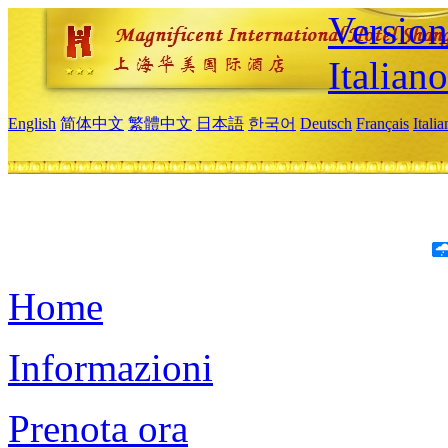
Version
Italiano
English
简体中文
繁體中文
日本語
한국어
Deutsch
Français
Itali
Home
Informazioni
Prenota ora