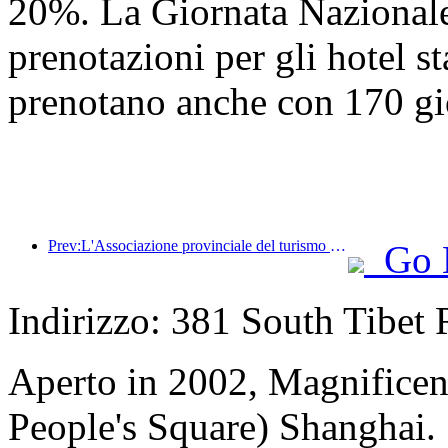
20%. La Giornata Nazionale 
prenotazioni per gli hotel st
prenotano anche con 170 gio
Prev:L'Associazione provinciale del turismo e dell'industria alberghiera di Hainan propone di rendere gli hotel un rifugio temporaneo per i residenti colpiti dal disastro
Go 
Indirizzo: 381 South Tibet 
Aperto in 2002, Magnificent
People's Square) Shanghai.