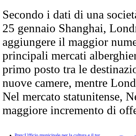
Secondo i dati di una società 
25 gennaio Shanghai, Lond
aggiungere il maggior numer
principali mercati alberghie
primo posto tra le destinazi
nuove camere, mentre Lond
Nel mercato statunitense, Ne
maggiore incremento di off
Prev:Ufficio municipale per la cultura e il turismo di Pechino: nel 2025, Pechino ha accolto 5,48 milioni di turisti in arrivo, con un aumento annuo del 39%.