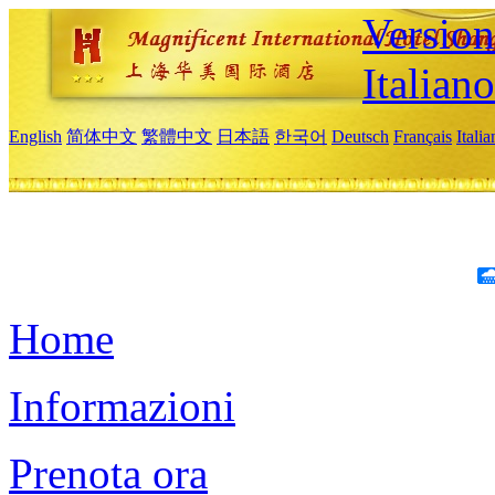
Version
Italiano
English
简体中文
繁體中文
日本語
한국어
Deutsch
Français
Itali
Home
Informazioni
Prenota ora