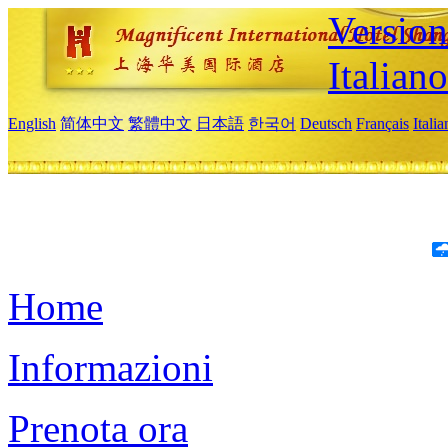
Version
Italiano
English
简体中文
繁體中文
日本語
한국어
Deutsch
Français
Itali
Home
Informazioni
Prenota ora