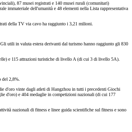
rovinciali), 87 musei registrati e 140 musei rurali (comunitari)
turale immateriale dell'umanità e 48 elementi nella Lista rappresentativa
trati della TV via cavo ha raggiunto i 3,21 milioni.
i utili in valuta estera derivanti dal turismo hanno raggiunto gli 830
lle) e 115 attrazioni turistiche di livello A (di cui 3 di livello 5A).
o del 2,8%.
e d'oro vinte dagli atleti di Hangzhou in tutti i precedenti Giochi
glie d'oro) e 404 medaglie in competizioni nazionali (di cui 177
tività nazionali di fitness e linee guida scientifiche sul fitness e sono