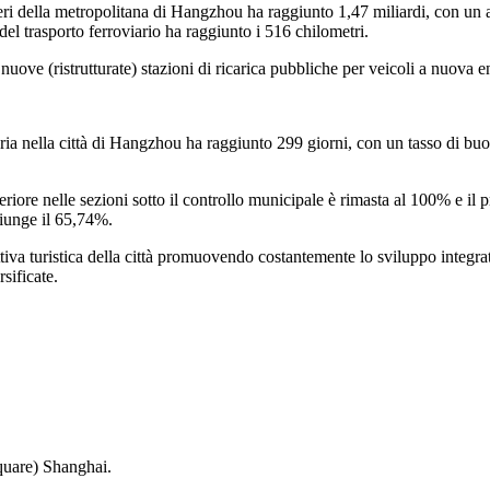
eri della metropolitana di Hangzhou ha raggiunto 1,47 miliardi, con un
del trasporto ferroviario ha raggiunto i 516 chilometri.
 nuove (ristrutturate) stazioni di ricarica pubbliche per veicoli a nuova
'aria nella città di Hangzhou ha raggiunto 299 giorni, con un tasso di bu
uperiore nelle sezioni sotto il controllo municipale è rimasta al 100% e
giunge il 65,74%.
iva turistica della città promuovendo costantemente lo sviluppo integrato d
rsificate.
quare) Shanghai.