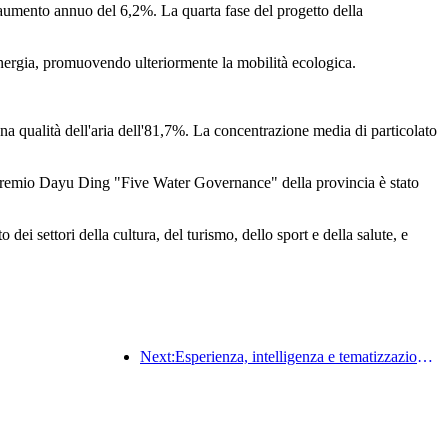
 aumento annuo del 6,2%. La quarta fase del progetto della
 energia, promuovendo ulteriormente la mobilità ecologica.
ona qualità dell'aria dell'81,7%. La concentrazione media di particolato
 il premio Dayu Ding "Five Water Governance" della provincia è stato
ei settori della cultura, del turismo, dello sport e della salute, e
Next:Esperienza, intelligenza e tematizzazione sono le soluzioni per gli hotel della nuova era