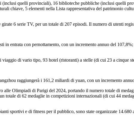
ali (inclusi quelli provinciali), 16 biblioteche pubbliche (inclusi quelli p
ulturali chiave, 5 elementi nella Lista rappresentativa del patrimonio cul
girate 6 serie TV, per un totale di 207 episodi. Il numero di utenti regis
sti in entrata con pernottamento, con un incremento annuo del 107,8%; Gl
 viaggio di vario tipo, 93 hotel (ristoranti) a stelle (di cui 23 a cinque ste
di Hangzhou raggiungerà i 161,2 miliardi di yuan, con un incremento annu
ro alle Olimpiadi di Parigi del 2024, portando il numero totale di medagli
 un totale di 62 medaglie in competizioni internazionali (di cui 44 meda
anti sportivi e di fitness per il pubblico, sono state organizzate 14.680 at