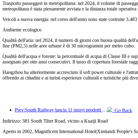
Trasporto passeggeri in metropolitana: nel 2024, il volume di passegg
metropolitana è stata pienamente avviata e la distanza totale operativa 
Veicoli a nuova energia: nel corso dell'anno sono state costruite 3.483
Ambiente ecologico
Qualità dell'aria: nel 2024, il numero di giorni con buona qualità dell
fine (PM2,5) nelle aree urbane è di 30 microgrammi per metro cubo.
Qualità dell'acqua e foreste: la percentuale di acqua di Classe III e s
assegnato per otto anni consecutivi. Il tasso di copertura forestale rag
Hangzhou ha ulteriormente accresciuto il soft power culturale e l'attratt
offrendo ai cittadini e ai turisti esperienze culturali e turistiche più dive
Prev:South Railway lancia 11 nuovi prodotti di biglietteria per promuovere lo sviluppo integrato dei trasporti e del turismo nelle province di Fujian e Jiangxi
Go Back
Indirizzo: 381 South Tibet Road, vicino a Kuaiji Road
Aperto in 2002, Magnificent International Hotel(Xintiandi People's S