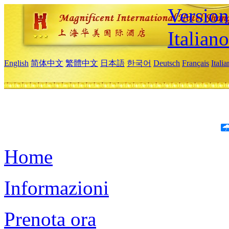
Version
Italiano
English
简体中文
繁體中文
日本語
한국어
Deutsch
Français
Itali
Home
Informazioni
Prenota ora